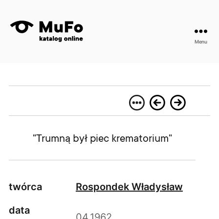
Menu
"Trumną był piec krematorium"
twórca
Rospondek Władysław
data
04.1962